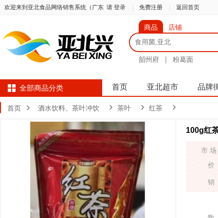
欢迎来到亚北食品网络销售系统（广东
请 登录
|
免费注册
|
返回首页
商品
店铺
韶州府
|
粉葛面
首页
亚北超市
品牌
全部商品分类
首页
酒水饮料、茶叶冲饮
茶叶
红茶
100g红
市 场
价
销
数