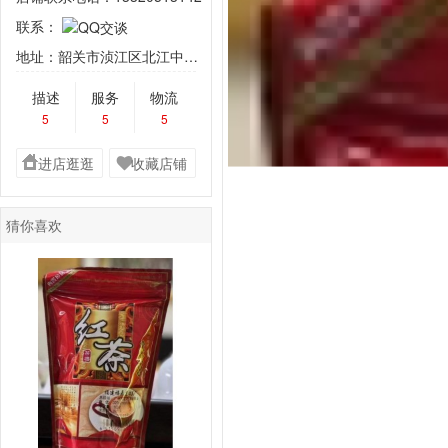
联系：
地址：韶关市浈江区北江中路1号枫景园商铺首 层14号
描述
服务
物流
5
5
5
进店逛逛
收藏店铺
猜你喜欢