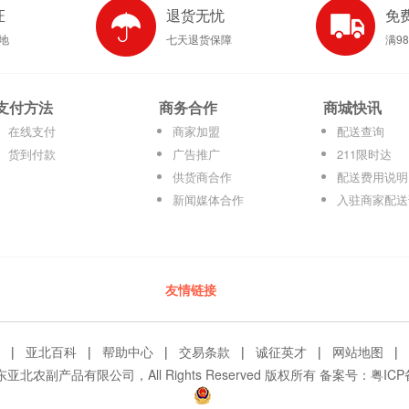
证
退货无忧
免
产地
七天退货保障
满9
支付方法
商务合作
商城快讯
在线支付
商家加盟
配送查询
货到付款
广告推广
211限时达
供货商合作
配送费用说明
新闻媒体合作
入驻商家配送
友情链接
|
亚北百科
|
帮助中心
|
交易条款
|
诚征英才
|
网站地图
|
© 广东亚北农副产品有限公司，All Rights Reserved 版权所有 备案号：
粤ICP