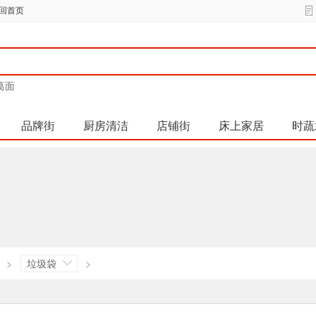
回首页
葛面
品牌街
厨房清洁
店铺街
床上家居
时蔬
>
垃圾袋
>