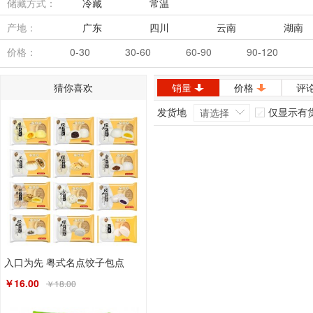
储藏方式：
冷藏
常温
产地：
广东
四川
云南
湖南
内蒙古
安徽
价格：
0-30
30-60
60-90
90-120
猜你喜欢
销量
价格
评
发货地
仅显示有
请选择
入口为先 粤式名点饺子包点
￥16.00
￥18.00