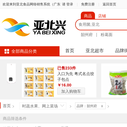
欢迎来到亚北食品网络销售系统（广东
请 登录
|
免费注册
|
返回首页
商品
店铺
韶州府
|
粉葛面
首页
亚北超市
品牌
全部商品分类
已售233件
入口为先 粤式名点饺
子包点
￥16.00
加入购物车
首页
>
时蔬水果、网上菜场
>
>
品牌：韶州府
x
商品筛选条件